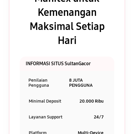
Kemenangan
Maksimal Setiap
Hari
INFORMASI SITUS SultanGacor
Penilaian
8 JUTA
Pengguna
PENGGUNA
Minimal Deposit
20.000 Ribu
Layanan Support
24/7
Platform
Multi-Device