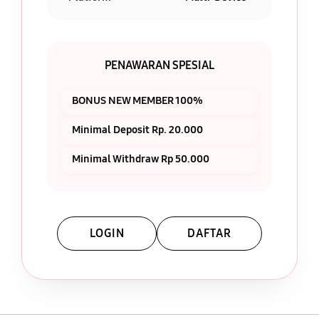
PENAWARAN SPESIAL
BONUS NEW MEMBER 100%
Minimal Deposit Rp. 20.000
Minimal Withdraw Rp 50.000
LOGIN
DAFTAR
Layer Popup Close