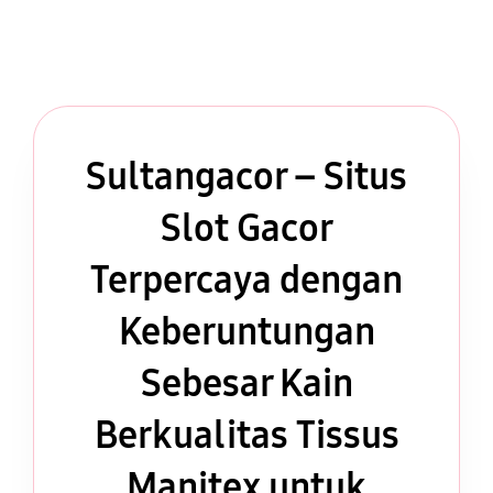
Sultangacor – Situs
Slot Gacor
Terpercaya dengan
Keberuntungan
Sebesar Kain
Berkualitas Tissus
Manitex untuk