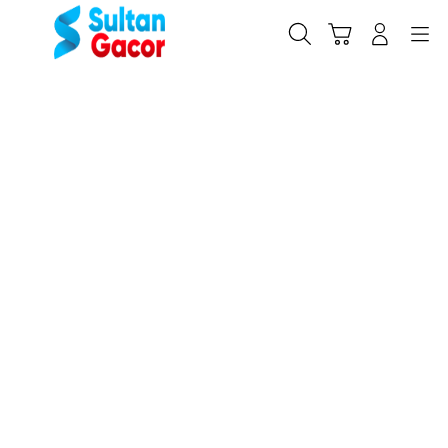
Skip
to
Cari
Troli
Login
Navigation
content