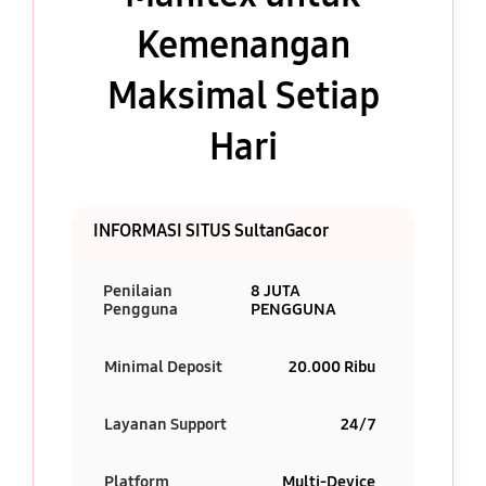
Kemenangan
Maksimal Setiap
Hari
INFORMASI SITUS SultanGacor
Penilaian
8 JUTA
Pengguna
PENGGUNA
Minimal Deposit
20.000 Ribu
Layanan Support
24/7
Platform
Multi-Device