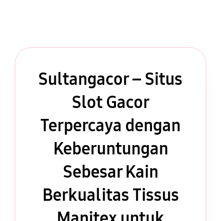
Sultangacor – Situs
Slot Gacor
Terpercaya dengan
Keberuntungan
Sebesar Kain
Berkualitas Tissus
Manitex untuk