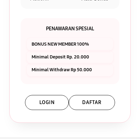
PENAWARAN SPESIAL
BONUS NEW MEMBER 100%
Minimal Deposit Rp. 20.000
Minimal Withdraw Rp 50.000
LOGIN
DAFTAR
Layer Popup Close