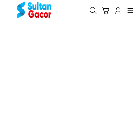
Skip
to
Cari
Troli
Login
Navigation
content