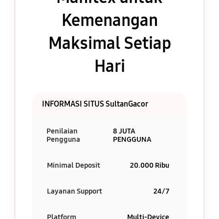
Kemenangan
Maksimal Setiap
Hari
INFORMASI SITUS SultanGacor
Penilaian
8 JUTA
Pengguna
PENGGUNA
Minimal Deposit
20.000 Ribu
Layanan Support
24/7
Platform
Multi-Device