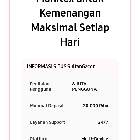
Kemenangan
Maksimal Setiap
Hari
INFORMASI SITUS SultanGacor
Penilaian
8 JUTA
Pengguna
PENGGUNA
Minimal Deposit
20.000 Ribu
Layanan Support
24/7
Platform
Multi-Device