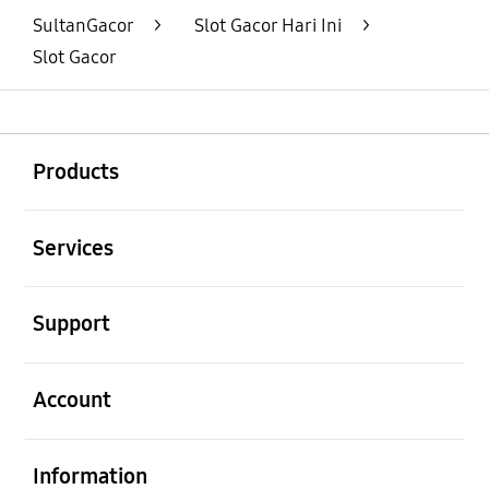
SultanGacor
>
Slot Gacor Hari Ini
>
Slot Gacor
Buka
Footer Navigation
Products
Buka
Services
Buka
Support
Buka
Account
Buka
Information