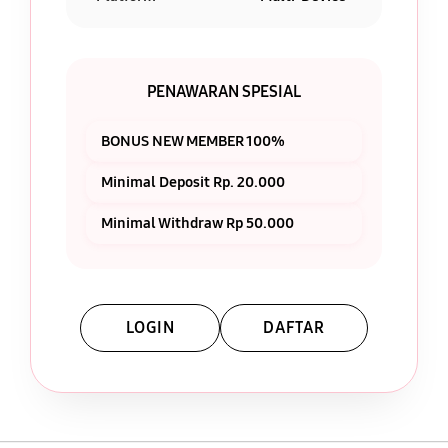
PENAWARAN SPESIAL
BONUS NEW MEMBER 100%
Minimal Deposit Rp. 20.000
Minimal Withdraw Rp 50.000
LOGIN
DAFTAR
Layer Popup Close