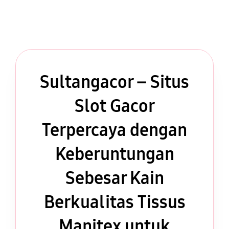
Sultangacor – Situs
Slot Gacor
Terpercaya dengan
Keberuntungan
Sebesar Kain
Berkualitas Tissus
Manitex untuk