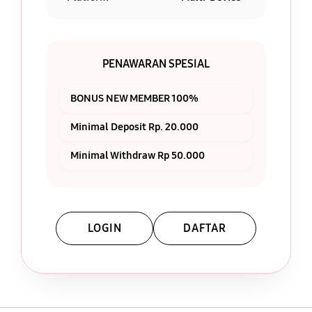
PENAWARAN SPESIAL
BONUS NEW MEMBER 100%
Minimal Deposit Rp. 20.000
Minimal Withdraw Rp 50.000
LOGIN
DAFTAR
Layer Popup Close