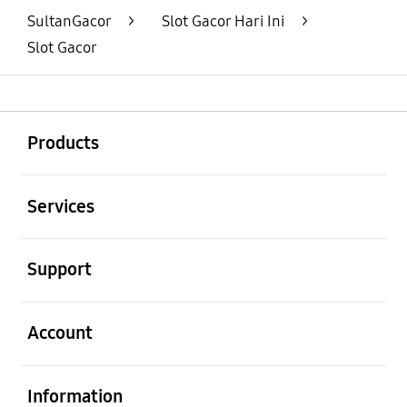
SultanGacor
>
Slot Gacor Hari Ini
>
Slot Gacor
Buka
Footer Navigation
Products
Buka
Services
Buka
Support
Buka
Account
Buka
Information