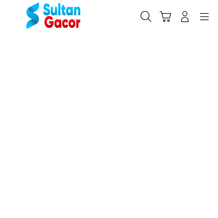
Skip
to
Cari
Troli
Login
Navigation
content