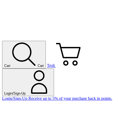
Troli
Cari
Cari
Login/Sign-Up
Login/Sign-Up
Receive up to 5% of your purchase back in points.