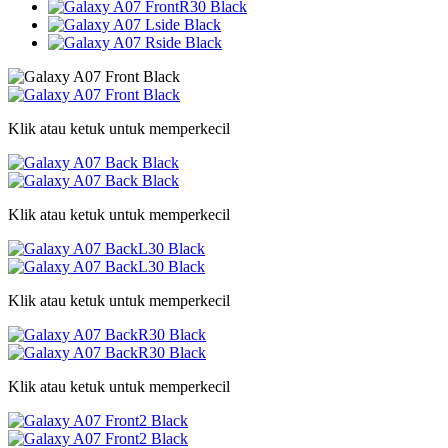
Klik atau ketuk untuk memperkecil
Klik atau ketuk untuk memperkecil
Klik atau ketuk untuk memperkecil
Klik atau ketuk untuk memperkecil