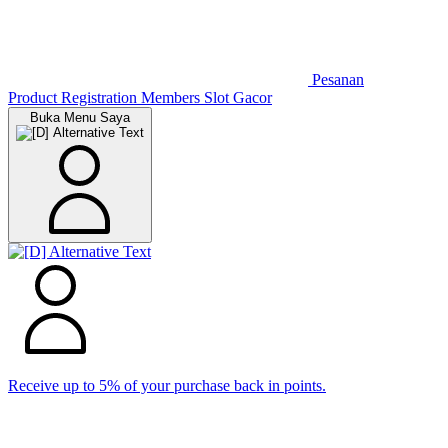
Pesanan
Product Registration
Members
Slot Gacor
Buka Menu Saya
Receive up to 5% of your purchase back in points.