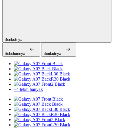
Berikutnya
Sebelumnya
Berikutnya
+4 lebih banyak