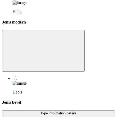
Habis
Jenis modern
Habis
Jenis bevel
Type information details