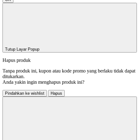
Tutup Layar Popup
Hapus produk
Tanpa produk ini, kupon atau kode promo yang berlaku tidak dapat
ditukarkan.
Anda yakin ingin menghapus produk ini?
Pindahkan ke wishlist
Hapus